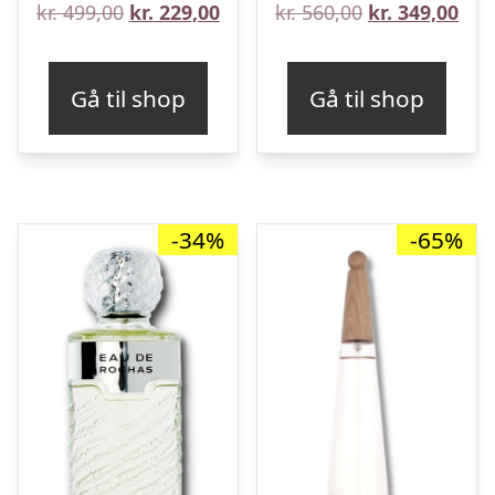
Den
Den
Den
De
kr.
499,00
kr.
229,00
kr.
560,00
kr.
349,00
oprindelige
aktuelle
oprindelige
aktu
pris
pris
pris
pris
Gå til shop
Gå til shop
var:
er:
var:
er:
kr. 499,00.
kr. 229,00.
kr. 560,00.
kr. 
-34%
-65%