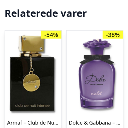
Relaterede varer
-54%
-38%
Armaf – Club de Nuit Intense Woman – 105 ml – Edp
Dolce & Gabbana – Dolce Violet – 30 ml – Edt