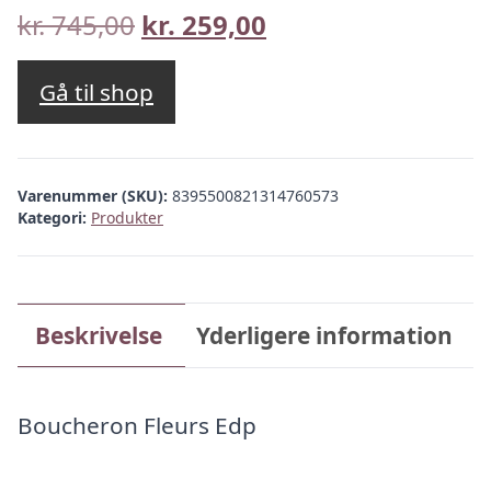
Den
Den
kr.
745,00
kr.
259,00
oprindelige
aktuelle
pris
pris
Gå til shop
var:
er:
kr. 745,00.
kr. 259,00.
Varenummer (SKU):
8395500821314760573
Kategori:
Produkter
Beskrivelse
Yderligere information
Boucheron Fleurs Edp