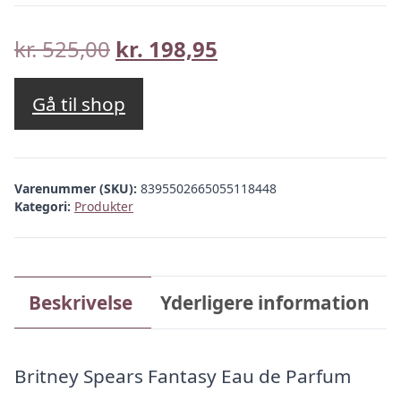
Den
Den
kr.
525,00
kr.
198,95
oprindelige
aktuelle
pris
pris
Gå til shop
var:
er:
kr. 525,00.
kr. 198,95.
Varenummer (SKU):
8395502665055118448
Kategori:
Produkter
Beskrivelse
Yderligere information
Britney Spears Fantasy Eau de Parfum