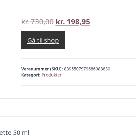
Den
Den
kr.
730,00
kr.
198,95
oprindelige
aktuelle
pris
pris
Gå til shop
var:
er:
kr. 730,00.
kr. 198,95.
Varenummer (SKU):
8395507979686083830
Kategori:
Produkter
ette 50 ml