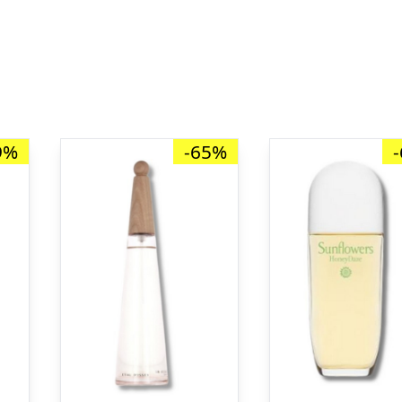
9%
-65%