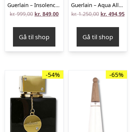
Guerlain – Insolence – 75 ml – Edt
Guerlain – Aqua Allegoria Nettare Di Sole – 125 ml – Edt
Den
Den
Den
De
kr.
999,00
kr.
849,00
kr.
1.250,00
kr.
494,95
oprindelige
aktuelle
oprindelige
akt
pris
pris
pris
pri
Gå til shop
Gå til shop
var:
er:
var:
er:
kr. 999,00.
kr. 849,00.
kr. 1.250,00.
kr.
-54%
-65%