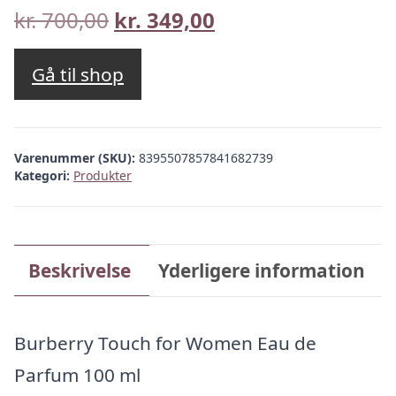
Den
Den
kr.
700,00
kr.
349,00
oprindelige
aktuelle
pris
pris
Gå til shop
var:
er:
kr. 700,00.
kr. 349,00.
Varenummer (SKU):
8395507857841682739
Kategori:
Produkter
Beskrivelse
Yderligere information
Burberry Touch for Women Eau de
Parfum 100 ml