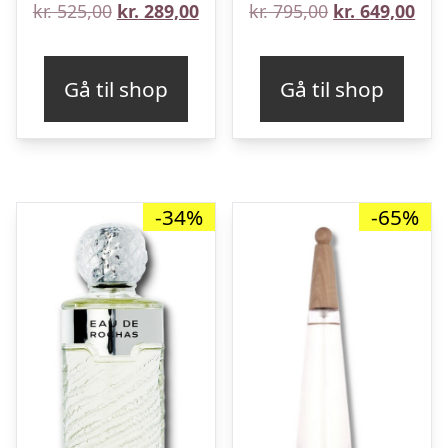
Den
Den
Den
De
kr.
525,00
kr.
289,00
kr.
795,00
kr.
649,00
oprindelige
aktuelle
oprindelige
aktu
pris
pris
pris
pris
Gå til shop
Gå til shop
var:
er:
var:
er:
kr. 525,00.
kr. 289,00.
kr. 795,00.
kr. 
-34%
-65%