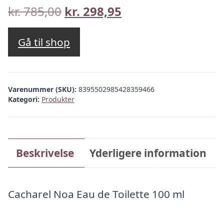
Den
Den
kr.
785,00
kr.
298,95
oprindelige
aktuelle
pris
pris
Gå til shop
var:
er:
kr. 785,00.
kr. 298,95.
Varenummer (SKU):
8395502985428359466
Kategori:
Produkter
Beskrivelse
Yderligere information
Cacharel Noa Eau de Toilette 100 ml