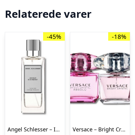
Relaterede varer
-45%
-18%
Angel Schlesser – Instant Splendid Orange Blossom – 100 ml – Edt
Versace – Bright Crystal & Absolu Gaveæske – 2 x 30 ml