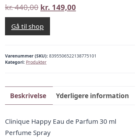
Den
Den
kr.
440,00
kr.
149,00
oprindelige
aktuelle
pris
pris
Gå til shop
var:
er:
kr. 440,00.
kr. 149,00.
Varenummer (SKU):
8395506522138775101
Kategori:
Produkter
Beskrivelse
Yderligere information
Clinique Happy Eau de Parfum 30 ml
Perfume Spray