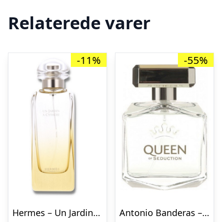
Relaterede varer
-11%
-55%
Hermes – Un Jardin A Cythere – 30 ml – Edt
Antonio Banderas – Queen of Seduction – 80 ml – Edt