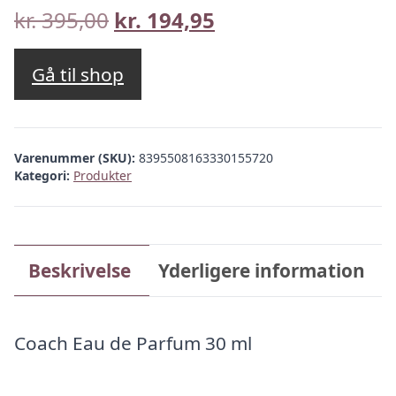
Den
Den
kr.
395,00
kr.
194,95
oprindelige
aktuelle
pris
pris
Gå til shop
var:
er:
kr. 395,00.
kr. 194,95.
Varenummer (SKU):
8395508163330155720
Kategori:
Produkter
Beskrivelse
Yderligere information
Coach Eau de Parfum 30 ml