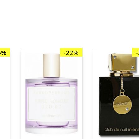
6%
-22%