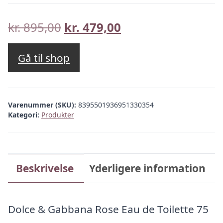
Den
Den
kr.
895,00
kr.
479,00
oprindelige
aktuelle
pris
pris
Gå til shop
var:
er:
kr. 895,00.
kr. 479,00.
Varenummer (SKU):
8395501936951330354
Kategori:
Produkter
Beskrivelse
Yderligere information
Dolce & Gabbana Rose Eau de Toilette 75