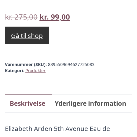
Den
Den
kr.
275,00
kr.
99,00
oprindelige
aktuelle
pris
pris
Gå til shop
var:
er:
kr. 275,00.
kr. 99,00.
Varenummer (SKU):
8395509694627725083
Kategori:
Produkter
Beskrivelse
Yderligere information
Elizabeth Arden 5th Avenue Eau de