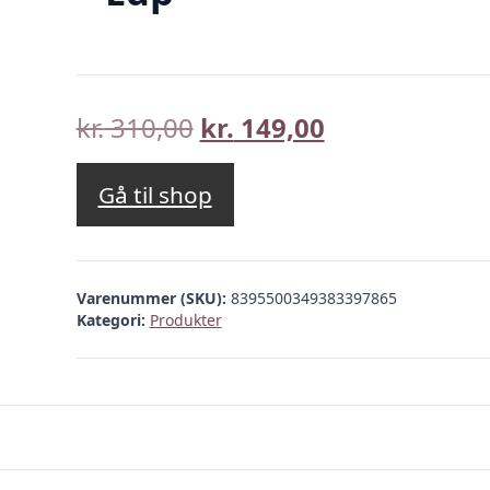
Den
Den
kr.
310,00
kr.
149,00
oprindelige
aktuelle
pris
pris
Gå til shop
var:
er:
kr. 310,00.
kr. 149,00.
Varenummer (SKU):
8395500349383397865
Kategori:
Produkter