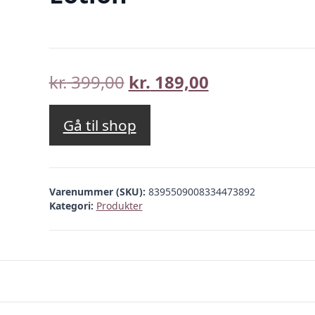
Den
Den
kr.
399,00
kr.
189,00
oprindelige
aktuelle
pris
pris
Gå til shop
var:
er:
kr. 399,00.
kr. 189,00.
Varenummer (SKU):
8395509008334473892
Kategori:
Produkter