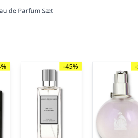
Eau de Parfum Sæt
4%
-45%