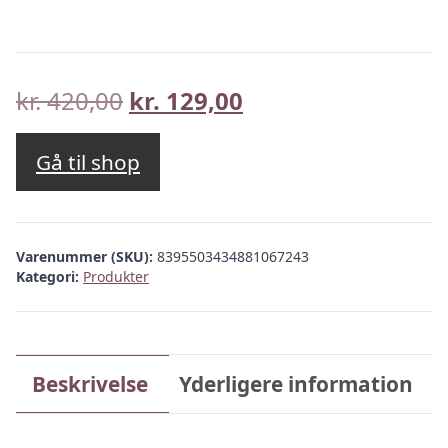
Den
Den
kr.
420,00
kr.
129,00
oprindelige
aktuelle
pris
pris
Gå til shop
var:
er:
kr. 420,00.
kr. 129,00.
Varenummer (SKU):
8395503434881067243
Kategori:
Produkter
Beskrivelse
Yderligere information