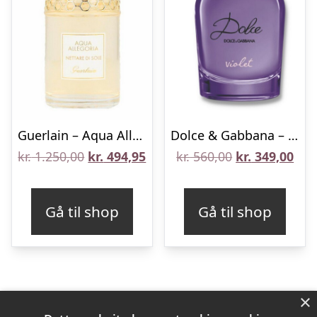
Guerlain – Aqua Allegoria Nettare Di Sole – 125 ml – Edt
Dolce & Gabbana – Dolce Violet – 30 ml – Edt
Den
Den
Den
De
kr.
1.250,00
kr.
494,95
kr.
560,00
kr.
349,00
oprindelige
aktuelle
oprindelige
aktu
pris
pris
pris
pris
Gå til shop
Gå til shop
var:
er:
var:
er:
kr. 1.250,00.
kr. 494,95.
kr. 560,00.
kr. 
×
Varekategorier