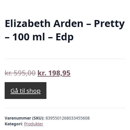
Elizabeth Arden – Pretty
– 100 ml – Edp
Den
Den
kr.
595,00
kr.
198,95
oprindelige
aktuelle
pris
pris
Gå til shop
var:
er:
kr. 595,00.
kr. 198,95.
Varenummer (SKU):
8395501268033455608
Kategori:
Produkter