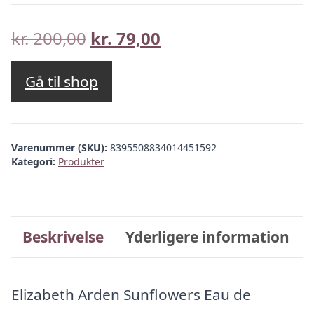
Den
Den
kr.
200,00
kr.
79,00
oprindelige
aktuelle
pris
pris
Gå til shop
var:
er:
kr. 200,00.
kr. 79,00.
Varenummer (SKU):
8395508834014451592
Kategori:
Produkter
Beskrivelse
Yderligere information
Elizabeth Arden Sunflowers Eau de