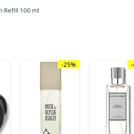
 Refill 100 ml
-25%