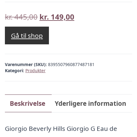
Den
Den
kr.
445,00
kr.
149,00
oprindelige
aktuelle
pris
pris
Gå til shop
var:
er:
kr. 445,00.
kr. 149,00.
Varenummer (SKU):
8395507960877487181
Kategori:
Produkter
Beskrivelse
Yderligere information
Giorgio Beverly Hills Giorgio G Eau de