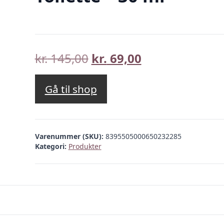
Den
Den
kr.
145,00
kr.
69,00
oprindelige
aktuelle
pris
pris
Gå til shop
var:
er:
kr. 145,00.
kr. 69,00.
Varenummer (SKU):
8395505000650232285
Kategori:
Produkter