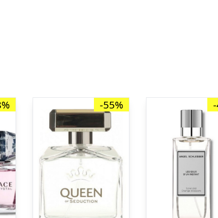
8%
-55%