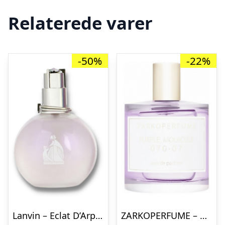
Relaterede varer
-50%
-22%
Lanvin – Eclat D’Arpege Sheer – 50 ml – Edt
ZARKOPERFUME – Purple Molecule 070 07 – 100 ml – Edp