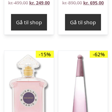
Den
Den
Den
De
kr.
499,00
kr.
249,00
kr.
890,00
kr.
695,00
oprindelige
aktuelle
oprindelige
aktu
pris
pris
pris
pris
Gå til shop
Gå til shop
var:
er:
var:
er:
kr. 499,00.
kr. 249,00.
kr. 890,00.
kr. 
-15%
-62%