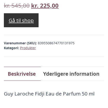
Den
Den
kr.
545,00
kr.
225,00
oprindelige
aktuelle
pris
pris
Gå til shop
var:
er:
kr. 545,00.
kr. 225,00.
Varenummer (SKU):
8395508674770131975
Kategori:
Produkter
Beskrivelse
Yderligere information
Guy Laroche Fidji Eau de Parfum 50 ml