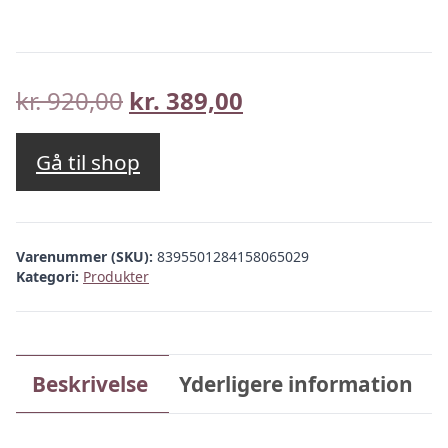
Den
Den
kr.
920,00
kr.
389,00
oprindelige
aktuelle
pris
pris
Gå til shop
var:
er:
kr. 920,00.
kr. 389,00.
Varenummer (SKU):
8395501284158065029
Kategori:
Produkter
Beskrivelse
Yderligere information