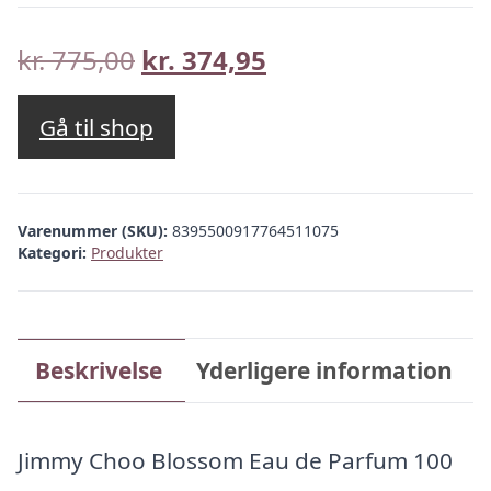
Den
Den
kr.
775,00
kr.
374,95
oprindelige
aktuelle
pris
pris
Gå til shop
var:
er:
kr. 775,00.
kr. 374,95.
Varenummer (SKU):
8395500917764511075
Kategori:
Produkter
Beskrivelse
Yderligere information
Jimmy Choo Blossom Eau de Parfum 100