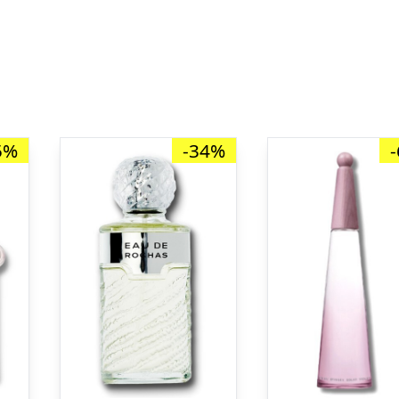
5%
-34%