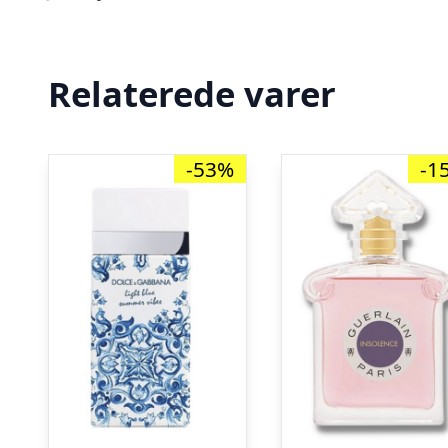
Relaterede varer
-53%
-1