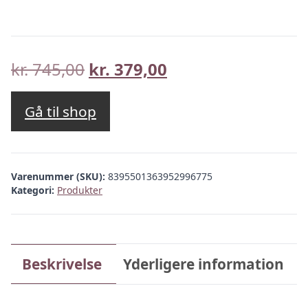
Den
Den
kr.
745,00
kr.
379,00
oprindelige
aktuelle
pris
pris
Gå til shop
var:
er:
kr. 745,00.
kr. 379,00.
Varenummer (SKU):
8395501363952996775
Kategori:
Produkter
Beskrivelse
Yderligere information