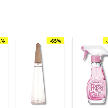
2%
-65%