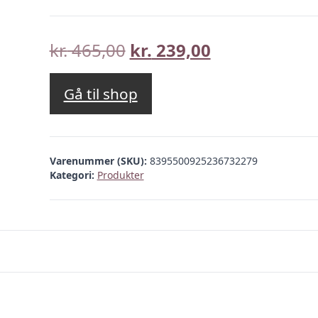
Den
Den
kr.
465,00
kr.
239,00
oprindelige
aktuelle
pris
pris
Gå til shop
var:
er:
kr. 465,00.
kr. 239,00.
Varenummer (SKU):
8395500925236732279
Kategori:
Produkter