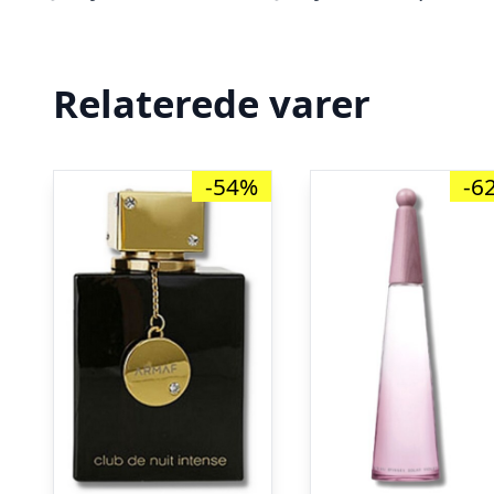
Relaterede varer
-54%
-6