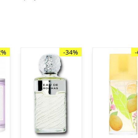
2%
-34%