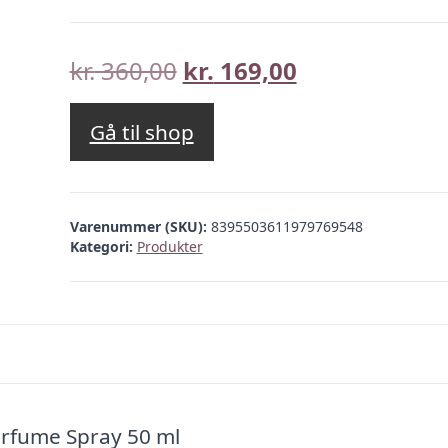
Den
Den
kr.
360,00
kr.
169,00
oprindelige
aktuelle
pris
pris
Gå til shop
var:
er:
kr. 360,00.
kr. 169,00.
Varenummer (SKU):
8395503611979769548
Kategori:
Produkter
arfume Spray 50 ml