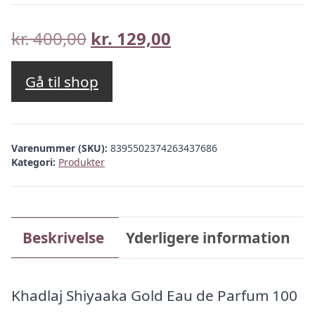
Den
Den
kr.
400,00
kr.
129,00
oprindelige
aktuelle
pris
pris
Gå til shop
var:
er:
kr. 400,00.
kr. 129,00.
Varenummer (SKU):
8395502374263437686
Kategori:
Produkter
Beskrivelse
Yderligere information
Khadlaj Shiyaaka Gold Eau de Parfum 100