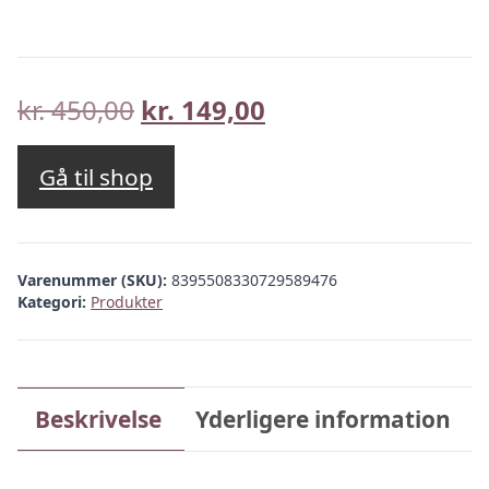
Den
Den
kr.
450,00
kr.
149,00
oprindelige
aktuelle
pris
pris
Gå til shop
var:
er:
kr. 450,00.
kr. 149,00.
Varenummer (SKU):
8395508330729589476
Kategori:
Produkter
Beskrivelse
Yderligere information