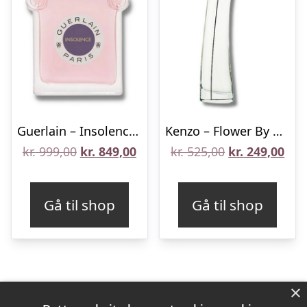
Guerlain – Insolence – 75 ml – Edt
Kenzo – Flower By Kenzo – 30 ml – Edt
Den
Den
Den
De
kr.
999,00
kr.
849,00
kr.
525,00
kr.
249,00
oprindelige
aktuelle
oprindelige
aktu
pris
pris
pris
pris
Gå til shop
Gå til shop
var:
er:
var:
er:
kr. 999,00.
kr. 849,00.
kr. 525,00.
kr. 
×
Varekategorier