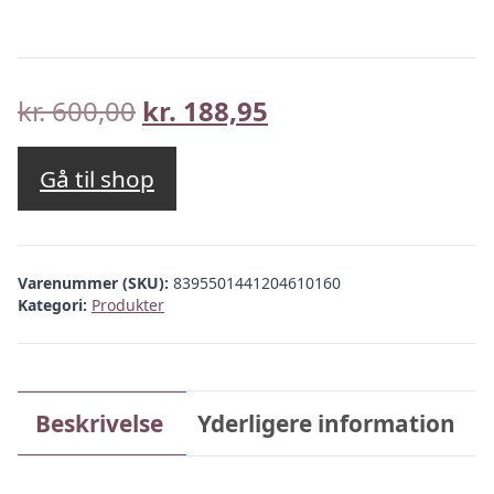
Den
Den
kr.
600,00
kr.
188,95
oprindelige
aktuelle
pris
pris
Gå til shop
var:
er:
kr. 600,00.
kr. 188,95.
Varenummer (SKU):
8395501441204610160
Kategori:
Produkter
Beskrivelse
Yderligere information