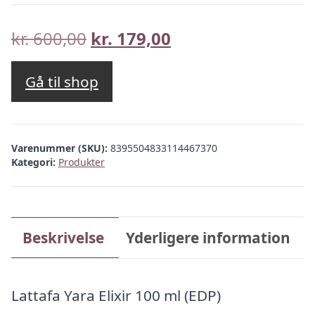
Den
Den
kr.
600,00
kr.
179,00
oprindelige
aktuelle
pris
pris
Gå til shop
var:
er:
kr. 600,00.
kr. 179,00.
Varenummer (SKU):
8395504833114467370
Kategori:
Produkter
Beskrivelse
Yderligere information
Lattafa Yara Elixir 100 ml (EDP)