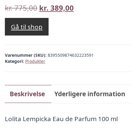
Den
Den
kr.
775,00
kr.
389,00
oprindelige
aktuelle
pris
pris
Gå til shop
var:
er:
kr. 775,00.
kr. 389,00.
Varenummer (SKU):
8395509874632223591
Kategori:
Produkter
Beskrivelse
Yderligere information
Lolita Lempicka Eau de Parfum 100 ml