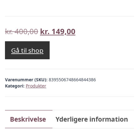
Den
Den
kr.
400,00
kr.
149,00
oprindelige
aktuelle
pris
pris
Gå til shop
var:
er:
kr. 400,00.
kr. 149,00.
Varenummer (SKU):
8395506748664844386
Kategori:
Produkter
Beskrivelse
Yderligere information