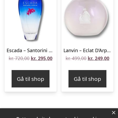
Escada – Santorini Sunrise – 100 ml – Edt
Lanvin – Eclat D’Arpege Sheer – 50 ml – Edt
Den
Den
Den
De
kr.
720,00
kr.
295,00
kr.
499,00
kr.
249,00
oprindelige
aktuelle
oprindelige
aktu
pris
pris
pris
pris
Gå til shop
Gå til shop
var:
er:
var:
er:
kr. 720,00.
kr. 295,00.
kr. 499,00.
kr. 
×
Varekategorier