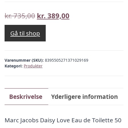
Den
Den
kr.
735,00
kr.
389,00
oprindelige
aktuelle
pris
pris
Gå til shop
var:
er:
kr. 735,00.
kr. 389,00.
Varenummer (SKU):
8395505271371029169
Kategori:
Produkter
Beskrivelse
Yderligere information
Marc Jacobs Daisy Love Eau de Toilette 50