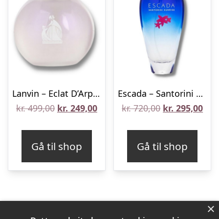
Lanvin – Eclat D’Arpege Sheer – 50 ml – Edt
Escada – Santorini Sunrise – 100 ml – Edt
Den
Den
Den
De
kr.
499,00
kr.
249,00
kr.
720,00
kr.
295,00
oprindelige
aktuelle
oprindelige
aktu
pris
pris
pris
pris
Gå til shop
Gå til shop
var:
er:
var:
er:
kr. 499,00.
kr. 249,00.
kr. 720,00.
kr. 
×
Varekategorier