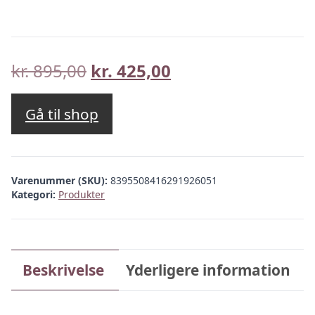
Den
Den
kr.
895,00
kr.
425,00
oprindelige
aktuelle
pris
pris
Gå til shop
var:
er:
kr. 895,00.
kr. 425,00.
Varenummer (SKU):
8395508416291926051
Kategori:
Produkter
Beskrivelse
Yderligere information