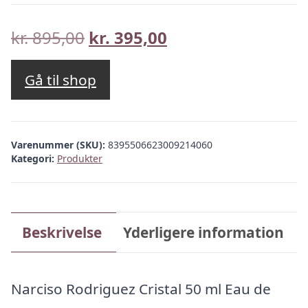
Den
Den
kr.
895,00
kr.
395,00
oprindelige
aktuelle
pris
pris
Gå til shop
var:
er:
kr. 895,00.
kr. 395,00.
Varenummer (SKU):
8395506623009214060
Kategori:
Produkter
Beskrivelse
Yderligere information
Narciso Rodriguez Cristal 50 ml Eau de