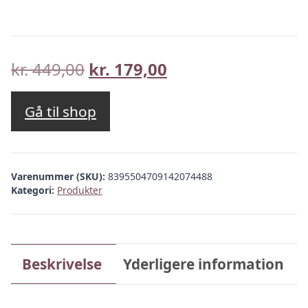
Den
Den
kr.
449,00
kr.
179,00
oprindelige
aktuelle
pris
pris
Gå til shop
var:
er:
kr. 449,00.
kr. 179,00.
Varenummer (SKU):
8395504709142074488
Kategori:
Produkter
Beskrivelse
Yderligere information