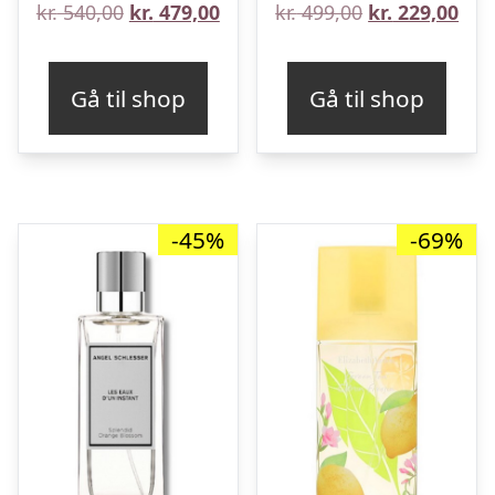
Den
Den
Den
De
kr.
540,00
kr.
479,00
kr.
499,00
kr.
229,00
oprindelige
aktuelle
oprindelige
aktu
pris
pris
pris
pris
Gå til shop
Gå til shop
var:
er:
var:
er:
kr. 540,00.
kr. 479,00.
kr. 499,00.
kr. 
-45%
-69%