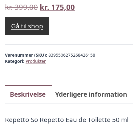
Den
Den
kr.
399,00
kr.
175,00
oprindelige
aktuelle
pris
pris
Gå til shop
var:
er:
kr. 399,00.
kr. 175,00.
Varenummer (SKU):
8395506275268426158
Kategori:
Produkter
Beskrivelse
Yderligere information
Repetto So Repetto Eau de Toilette 50 ml