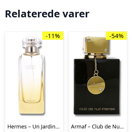
Relaterede varer
-11%
-54%
Hermes – Un Jardin A Cythere – 30 ml – Edt
Armaf – Club de Nuit Intense Woman – 105 ml – Edp