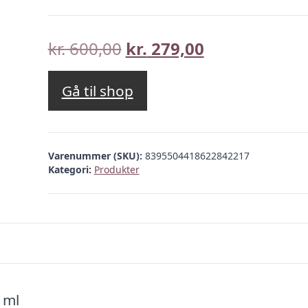
Den
Den
kr.
600,00
kr.
279,00
oprindelige
aktuelle
pris
pris
Gå til shop
var:
er:
kr. 600,00.
kr. 279,00.
Varenummer (SKU):
8395504418622842217
Kategori:
Produkter
 ml