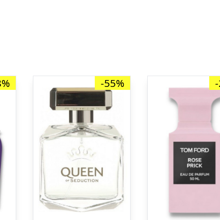
8%
-55%