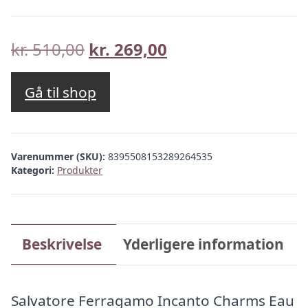
Den
Den
kr.
510,00
kr.
269,00
oprindelige
aktuelle
pris
pris
Gå til shop
var:
er:
kr. 510,00.
kr. 269,00.
Varenummer (SKU):
8395508153289264535
Kategori:
Produkter
Beskrivelse
Yderligere information
Salvatore Ferragamo Incanto Charms Eau