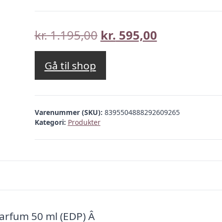
Den
Den
kr.
1.195,00
kr.
595,00
oprindelige
aktuelle
pris
pris
Gå til shop
var:
er:
kr. 1.195,00.
kr. 595,00.
Varenummer (SKU):
8395504888292609265
Kategori:
Produkter
Parfum 50 ml (EDP) Â