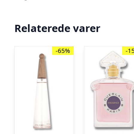
Relaterede varer
-65%
-1