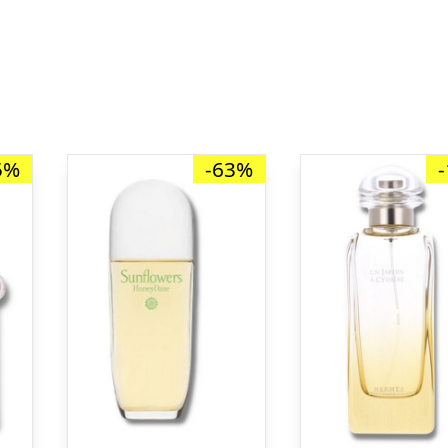
5%
-63%