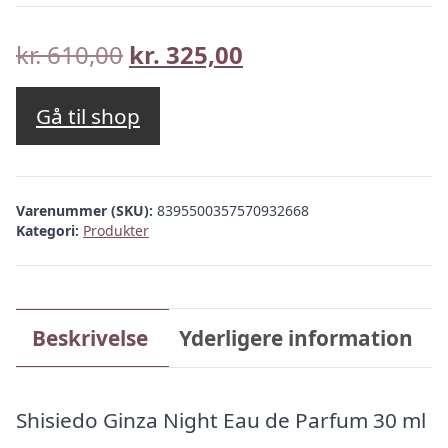
Den
Den
kr.
610,00
kr.
325,00
oprindelige
aktuelle
pris
pris
Gå til shop
var:
er:
kr. 610,00.
kr. 325,00.
Varenummer (SKU):
8395500357570932668
Kategori:
Produkter
Beskrivelse
Yderligere information
Shisiedo Ginza Night Eau de Parfum 30 ml