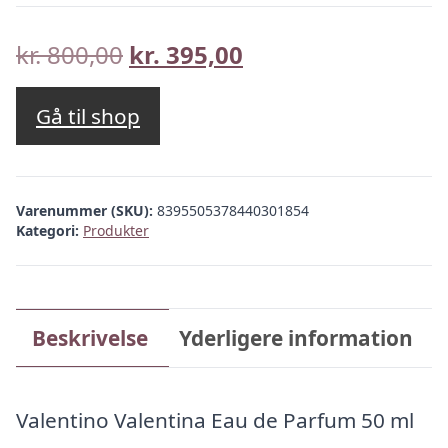
Den
Den
kr.
800,00
kr.
395,00
oprindelige
aktuelle
pris
pris
Gå til shop
var:
er:
kr. 800,00.
kr. 395,00.
Varenummer (SKU):
8395505378440301854
Kategori:
Produkter
Beskrivelse
Yderligere information
Valentino Valentina Eau de Parfum 50 ml